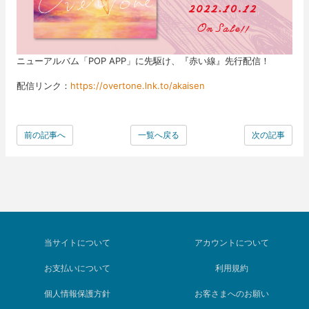
ニューアルバム「POP APP」に先駆け、『赤い線』先行配信！
配信リンク：
https://overtone.lnk.to/akaisen
前の記事へ
一覧へ戻る
次の記事
当サイトについて
アカウントについて
お支払いについて
利用規約
個人情報保護方針
お客さまへのお願い