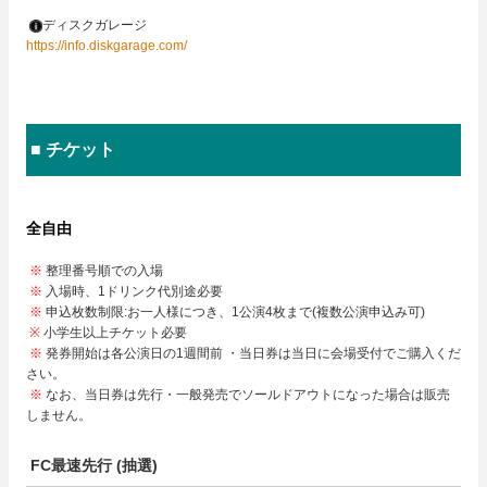
ディスクガレージ
https://info.diskgarage.com/
■ チケット
全自由
※
整理番号順での入場
※
入場時、1ドリンク代別途必要
※
申込枚数制限:お一人様につき、1公演4枚まで(複数公演申込み可)
※
小学生以上チケット必要
※
発券開始は各公演日の1週間前 ・当日券は当日に会場受付でご購入くだ
さい。
※
なお、当日券は先行・一般発売でソールドアウトになった場合は販売
しません。
FC最速先行 (抽選)​