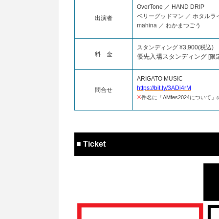
OverTone ／ HAND DRIP
ベリーグッドマン ／ ホタル
出演者
mahina ／ わかまつごう
スタンディング ¥3,900(税込)
料 金
優先入場スタンディング
[限定
ARIGATO MUSIC
https://bit.ly/3ADi4rM
問合せ
※
件名に「AMfes2024につい
■ Ticket