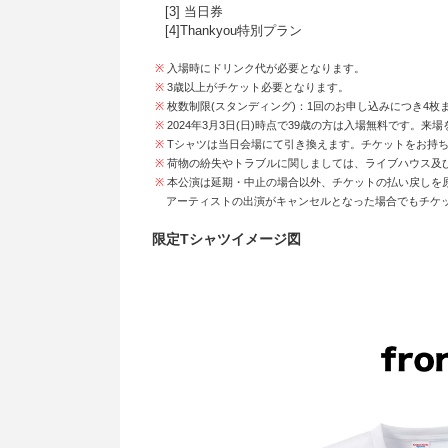
[3] 当日券
[4]Thankyou特別プラン
※
入場時にドリンク代が必要となります。
※
3歳以上がチケット必要となります。
※
枚数制限(スタンディング)：1回のお申し込みにつき4枚
※
2024年3月3日(日)時点で39歳の方は入場無料です。来
※
Tシャツは当日会場にて引き換えます。チケットをお持
※
荷物の紛失やトラブルに関しましては、ライブハウス及
※
本公演は延期・中止の場合以外、チケットの払い戻しを
アーティストの出演がキャンセルとなった場合でもチケッ
限定Tシャツイメージ図