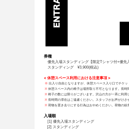
券
種
優先入場スタンディング【限定Tシャツ付+優先入場
スタンディング ¥3,900(税込)
<
休憩スペース利用における注意事項 >
※
出入り自由となりますが、休憩スペース入り口でチケッ
※
休憩スペース内の椅子は場所取り不可となります。長時
※
椅子の数には限りがございます。沢山の方が一斉に利用
※
長時間の滞在はご遠慮ください。スタッフがお声がけさ
※
荷物を置き去りにする行為はおやめください。荷物の紛
入場順
[1] 優先入場スタンディング
[2] スタンディング