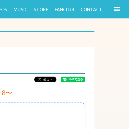
EOS
MUSIC
STORE
FANCLUB
CONTACT
7・8〜