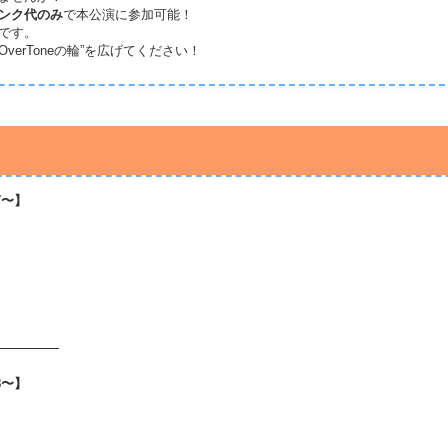
ンク代のみ
で本公演に参加可能！
スです。
verToneの輪”を広げてください！
.7〜】
.8〜】