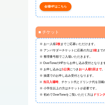
会場HPはこちら
■ チケット
※ お一人様
2枚
までご応募いただけます。
※ アンバサダーチケットに応募の方は
1枚
まで
※ 整理番号順でご入場いただきます。
※ OverToneのHPからお申し込み受付となりま
※ お申し込みは
1公演
につき
お一人様1回まで
。
※ 抽選でのお申し込み受付となります。
※
当日入場時
、チケット代とドリンク代を頂戴
※ 小学生以上の方はチケットが必要です。
※ 初めてOverToneをご覧いただく方は
ドリン