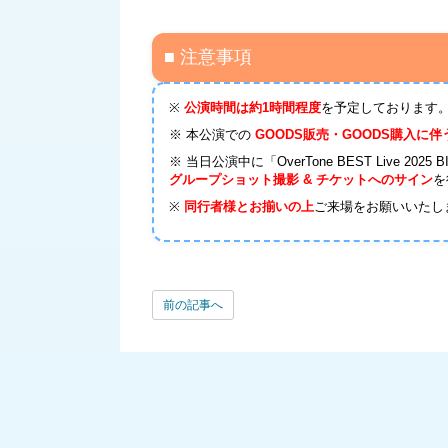
■ 注意事項
※
公演時間は約1時間程度
を予定しております
※ 本公演での
GOODS販売・GOODS購入に
※ 当日公演中に「OverTone BEST Live 
グループショット撮影 & チケットへのサイン
を
※
同行者様とお揃いの上
ご来場をお願いいたし
前の記事へ