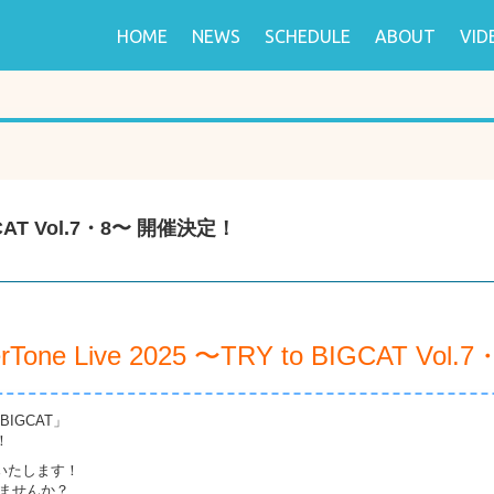
HOME
NEWS
SCHEDULE
ABOUT
VID
BIGCAT Vol.7・8〜 開催決定！
rTone Live 2025 〜TRY to BIGCAT Vol.
 BIGCAT」
！
いたします！
しませんか？