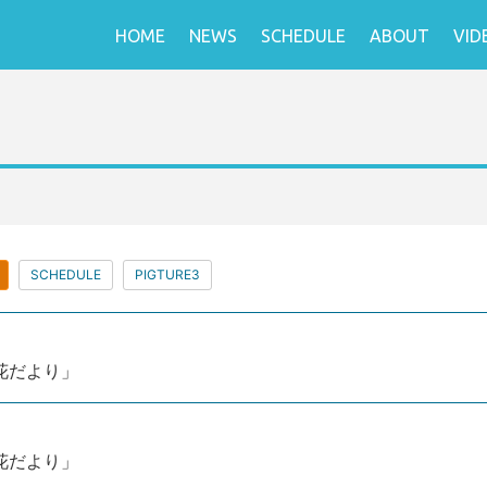
HOME
NEWS
SCHEDULE
ABOUT
VID
SCHEDULE
PIGTURE3
4「花だより」
4「花だより」