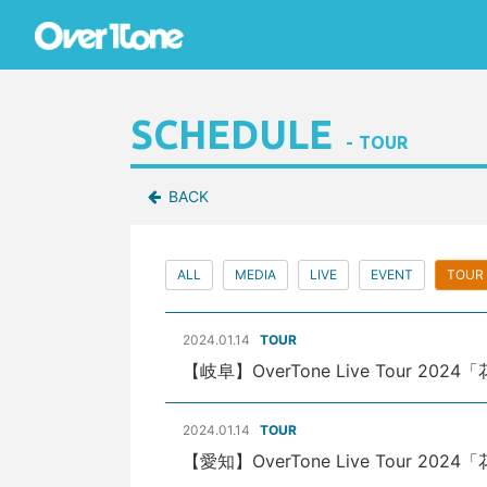
SCHEDULE
TOUR
BACK
ALL
MEDIA
LIVE
EVENT
TOUR
2024.01.14
TOUR
【岐阜】OverTone Live Tour 202
2024.01.14
TOUR
【愛知】OverTone Live Tour 202