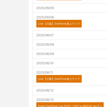
2025/06/05
2025/06/06
Live
【大阪】OverTone 路上ライブ
2025/06/07
2025/06/08
2025/06/09
2025/06/10
2025/06/11
Live
【大阪】OverTone 路上ライブ
2025/06/12
2025/06/13
Event
OverTone Live 2025 〜TRY to BIGCAT Vol.2〜