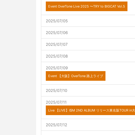
Event
OverTone Live 2025 〜TRY to BIGCAT Vol.5
2025/07/05
2025/07/06
2025/07/07
2025/07/08
2025/07/09
Event
【大阪】OverTone 路上ライブ
2025/07/10
2025/07/11
Live
【LIVE】I$M 2ND ALBUM リリース東名阪TOUR in大阪
2025/07/12